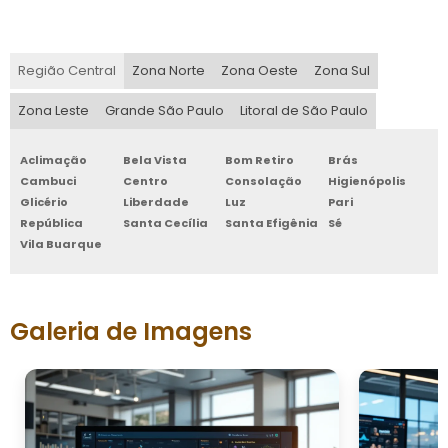
Região Central
Zona Norte
Zona Oeste
Zona Sul
Zona Leste
Grande São Paulo
Litoral de São Paulo
Aclimação
Bela Vista
Bom Retiro
Brás
Cambuci
Centro
Consolação
Higienópolis
Glicério
Liberdade
Luz
Pari
República
Santa Cecília
Santa Efigênia
Sé
Vila Buarque
Galeria de Imagens