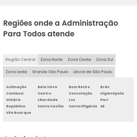
Regiões onde a Administração
Para Todos atende
Região Central
Zona Norte
Zona Oeste
Zona Sul
Zona Leste
Grande São Paulo
Litoral de São Paulo
Aclimação
Bela Vista
Bom Retiro
Brás
Cambuci
Centro
Consolação
Higienópolis
Glicério
Liberdade
Luz
Pari
República
Santa Cecília
Santa Efigênia
Sé
Vila Buarque