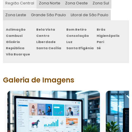
Região Central
Zona Norte
Zona Oeste
Zona Sul
Zona Leste
Grande São Paulo
Litoral de São Paulo
Aclimação
Bela Vista
Bom Retiro
Brás
Cambuci
Centro
Consolação
Higienópolis
Glicério
Liberdade
Luz
Pari
República
Santa Cecília
Santa Efigênia
Sé
Vila Buarque
Galeria de Imagens