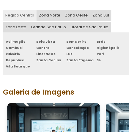
Região Central
Zona Norte
Zona Oeste
Zona Sul
Zona Leste
Grande São Paulo
Litoral de São Paulo
Aclimação
Bela Vista
Bom Retiro
Brás
Cambuci
Centro
Consolação
Higienópolis
Glicério
Liberdade
Luz
Pari
República
Santa Cecília
Santa Efigênia
Sé
Vila Buarque
Galeria de Imagens