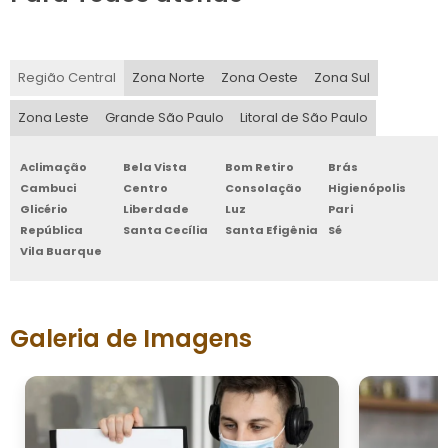
Região Central
Zona Norte
Zona Oeste
Zona Sul
Zona Leste
Grande São Paulo
Litoral de São Paulo
Aclimação
Bela Vista
Bom Retiro
Brás
Cambuci
Centro
Consolação
Higienópolis
Glicério
Liberdade
Luz
Pari
República
Santa Cecília
Santa Efigênia
Sé
Vila Buarque
Galeria de Imagens