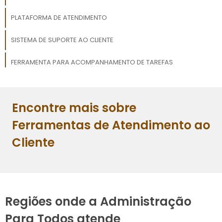
PLATAFORMA DE ATENDIMENTO
SISTEMA DE SUPORTE AO CLIENTE
FERRAMENTA PARA ACOMPANHAMENTO DE TAREFAS
FERRAMENTA PARA GESTÃO DE PROJETOS
Encontre mais sobre
GERENCIAMENTO DE TAREFAS EM EQUIPE
Ferramentas de Atendimento ao
Cliente
Regiões onde a Administração
Para Todos atende