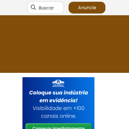
Buscar
Anuncie
a
m
a
O
s