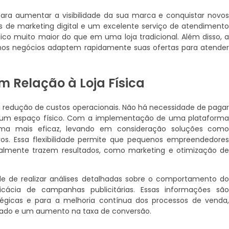
ra aumentar a visibilidade da sua marca e conquistar novo
as de marketing digital e um excelente serviço de atendiment
ico muito maior do que em uma loja tradicional. Além disso, 
enos negócios adaptem rapidamente suas ofertas para atende
Relação à Loja Física
 redução de custos operacionais. Não há necessidade de paga
 um espaço físico. Com a implementação de uma plataform
forma mais eficaz, levando em consideração soluções com
ros. Essa flexibilidade permite que pequenos empreendedore
almente trazem resultados, como marketing e otimização d
de de realizar análises detalhadas sobre o comportamento d
ácia de campanhas publicitárias. Essas informações sã
égicas e para a melhoria contínua dos processos de venda
cado e um aumento na taxa de conversão.