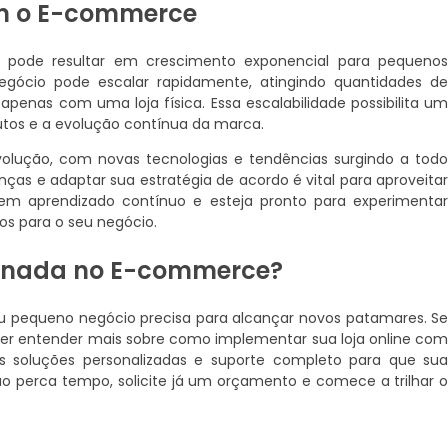
om o E-commerce
pode resultar em crescimento exponencial para pequeno
egócio pode escalar rapidamente, atingindo quantidades d
penas com uma loja física. Essa escalabilidade possibilita u
utos e a evolução contínua da marca.
lução, com novas tecnologias e tendências surgindo a tod
as e adaptar sua estratégia de acordo é vital para aproveita
 em aprendizado contínuo e esteja pronto para experimenta
os para o seu negócio.
ornada no E-commerce?
u pequeno negócio precisa para alcançar novos patamares. S
uer entender mais sobre como implementar sua loja online co
s soluções personalizadas e suporte completo para que su
ão perca tempo, solicite já um orçamento e comece a trilhar 