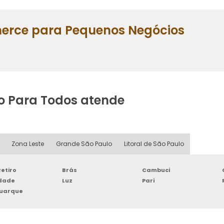
merce para Pequenos Negócios
o Para Todos atende
Zona Leste
Grande São Paulo
Litoral de São Paulo
etiro
Brás
Cambuci
rdade
Luz
Pari
Buarque