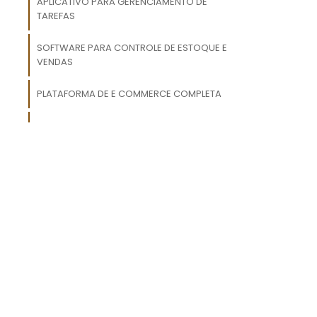
APLICATIVO PARA GERENCIAMENTO DE
TAREFAS
a
SOFTWARE PARA CONTROLE DE ESTOQUE E
e
VENDAS
s
o
PLATAFORMA DE E COMMERCE COMPLETA
GERENCIAMENTO DE TAREFAS EM EQUIPE
,
é
m
PLATAFORMA DE E COMMERCE
e
GESTÃO DE MUDANÇAS ORGANIZACIONAIS
PLANEJAMENTO ESTRATÉGICO PARA EMPRESAS
g
m
e
e