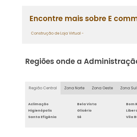
Encontre mais sobre E com
Construção de Loja Virtual -
Regiões onde a Administraçã
Região Central
Zona Norte
Zona Oeste
Zona Sul
Aclimação
Bela Vista
Bom R
Higienópolis
Glicério
Libe
Santa Efigênia
Sé
Vila 