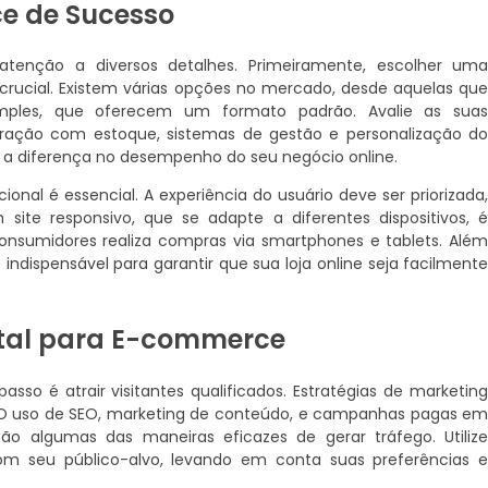
 de Sucesso
tenção a diversos detalhes. Primeiramente, escolher um
rucial. Existem várias opções no mercado, desde aquelas qu
imples, que oferecem um formato padrão. Avalie as sua
ração com estoque, sistemas de gestão e personalização d
a a diferença no desempenho do seu negócio online.
onal é essencial. A experiência do usuário deve ser priorizada
ite responsivo, que se adapte a diferentes dispositivos, 
onsumidores realiza compras via smartphones e tablets. Alé
indispensável para garantir que sua loja online seja facilment
gital para E-commerce
asso é atrair visitantes qualificados. Estratégias de marketin
. O uso de SEO, marketing de conteúdo, e campanhas pagas e
ão algumas das maneiras eficazes de gerar tráfego. Utiliz
om seu público-alvo, levando em conta suas preferências 