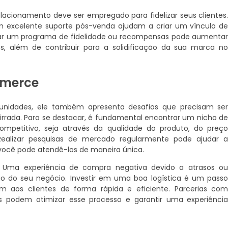
elacionamento deve ser empregado para fidelizar seus clientes
um excelente suporte pós-venda ajudam a criar um vínculo d
ciar um programa de fidelidade ou recompensas pode aumenta
s, além de contribuir para a solidificação da sua marca n
mmerce
unidades, ele também apresenta desafios que precisam se
cirrada. Para se destacar, é fundamental encontrar um nicho d
ompetitivo, seja através da qualidade do produto, do preç
Realizar pesquisas de mercado regularmente pode ajudar 
ocê pode atendê-los de maneira única.
. Uma experiência de compra negativa devido a atrasos o
o do seu negócio. Investir em uma boa logística é um pass
m aos clientes de forma rápida e eficiente. Parcerias co
s podem otimizar esse processo e garantir uma experiênci