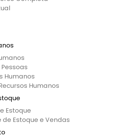
tual
anos
Humanos
 Pessoas
os Humanos
 Recursos Humanos
stoque
de Estoque
e de Estoque e Vendas
to