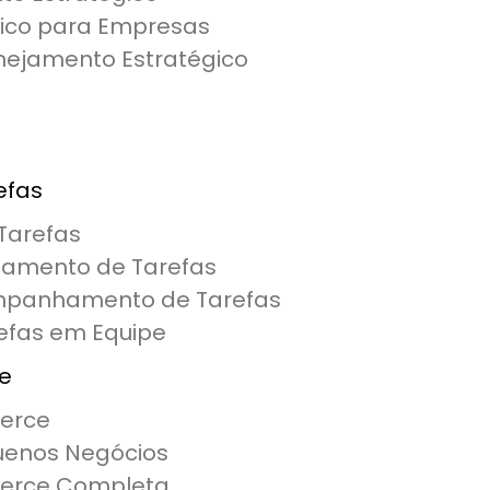
gico para Empresas
nejamento Estratégico
efas
Tarefas
ciamento de Tarefas
mpanhamento de Tarefas
efas em Equipe
e
erce
uenos Negócios
merce Completa