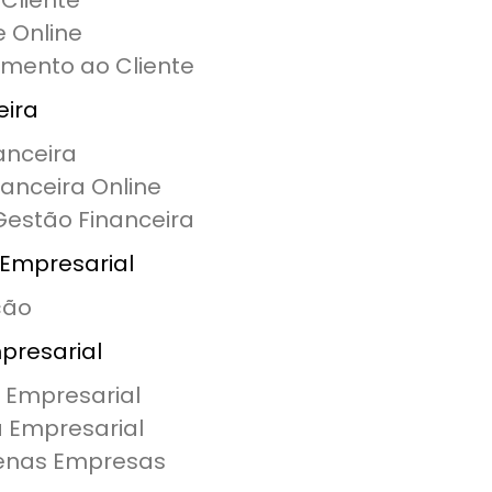
Cliente
 Online
mento ao Cliente
eira
anceira
anceira Online
Gestão Financeira
Empresarial
ção
presarial
 Empresarial
a Empresarial
uenas Empresas