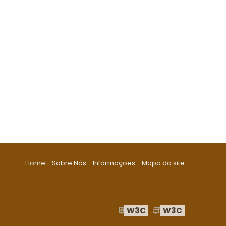
Home
Sobre Nós
Informações
Mapa do site
W3C
W3C